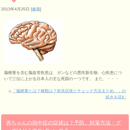
2013年4月25日
[
健康
]
脳梗塞を含む脳血管疾患は、ガンなどの悪性新生物、心疾患につ
いで三位に上がる日本人の主な死因の一つです。 また、・・・
「脳梗塞とは？種類は？前兆症状とチェック方法まとめ。」の
続きを読む
赤ちゃんの熱中症の症状は？予防、対策方法・グ