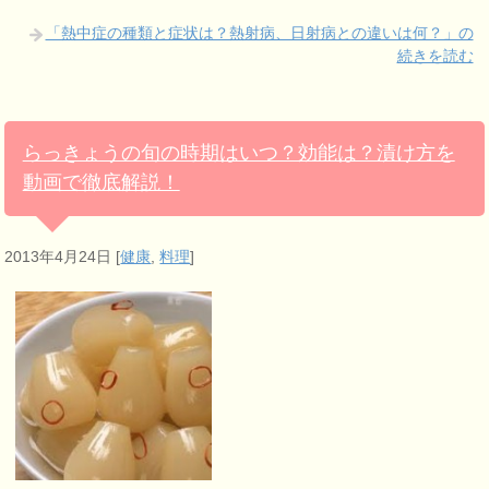
「熱中症の種類と症状は？熱射病、日射病との違いは何？」の
続きを読む
らっきょうの旬の時期はいつ？効能は？漬け方を
動画で徹底解説！
2013年4月24日
[
健康
,
料理
]