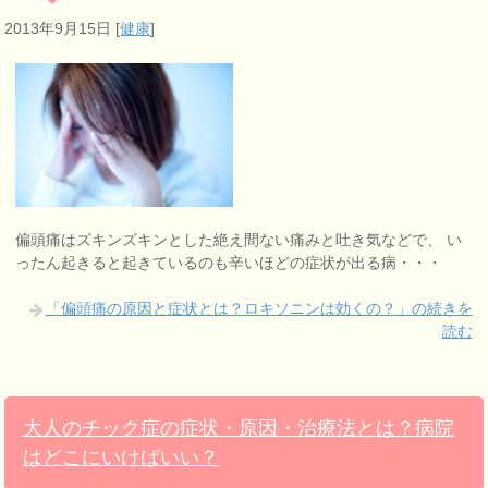
2013年9月15日
[
健康
]
偏頭痛はズキンズキンとした絶え間ない痛みと吐き気などで、 い
ったん起きると起きているのも辛いほどの症状が出る病・・・
「偏頭痛の原因と症状とは？ロキソニンは効くの？」の続きを
読む
大人のチック症の症状・原因・治療法とは？病院
はどこにいけばいい？