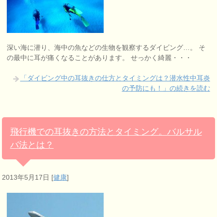
深い海に潜り、海中の魚などの生物を観察するダイビング…。 そ
の最中に耳が痛くなることがあります。 せっかく綺麗・・・
「ダイビング中の耳抜きの仕方とタイミングは？潜水性中耳炎
の予防にも！」の続きを読む
飛行機での耳抜きの方法とタイミング。バルサル
バ法とは？
2013年5月17日
[
健康
]