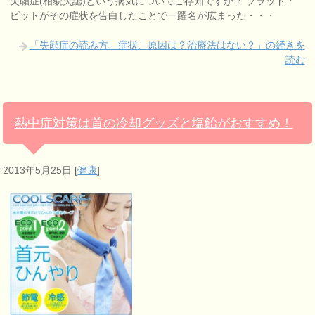
失願症(相貌失認)という病気についてご存知ですか？ ブラッド・
ピットがその症状を告白したことで一躍名が広まった・・・
「失顔症の読み方、症状、原因は？治療法はない？」の続きを
読む
熱中症対策は首の冷却グッズと塩飴がおすすめ！
2013年5月25日
[
健康
]