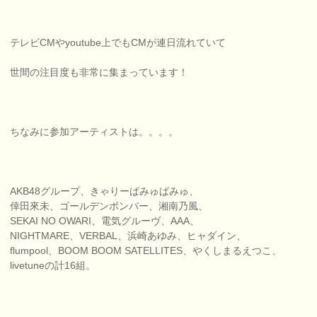
テレビCMやyoutube上でもCMが連日流れていて
世間の注目度も非常に集まっています！
ちなみに参加アーティストは。。。。
AKB48グループ、きゃりーぱみゅぱみゅ、
倖田來未、ゴールデンボンバー、湘南乃風、
SEKAI NO OWARI、電気グルーヴ、AAA、
NIGHTMARE、VERBAL、浜崎あゆみ、ヒャダイン、
flumpool、BOOM BOOM SATELLITES、やくしまるえつこ、
livetuneの計16組。