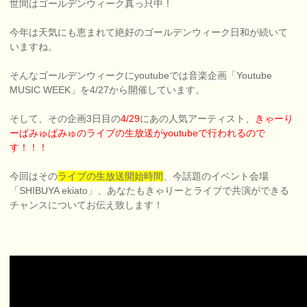
世間はゴールデンウィーク真っ只中！
今年は天気にも恵まれて絶好のゴールデンウィーク日和が続いて
いますね。
そんなゴールデンウィークにyoutubeでは音楽企画「Youtube
MUSIC WEEK」を4/27から開催しています。
そして、その企画3日目の
4/29
にあの人気アーティスト、
きゃーり
ーぱみゅぱみゅのライブの生放送がyoutubeで行われるので
す！！！
今回はその
ライブの生放送開始時間
、今話題のイベント会場
「SHIBUYA ekiato」、あなたもきゃりーとライブで共演ができる
チャンスについてお伝え致します！